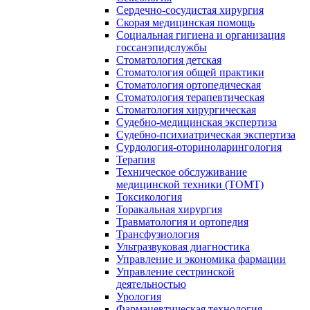
Сердечно-сосудистая хирургия
Скорая медицинская помощь
Социальная гигиена и организация
госсанэпидслужбы
Стоматология детская
Стоматология общей практики
Стоматология ортопедическая
Стоматология терапевтическая
Стоматология хирургическая
Судебно-медицинская экспертиза
Судебно-психиатрическая экспертиза
Сурдология-оториноларингология
Терапия
Техническое обслуживание
медицинской техники (ТОМТ)
Токсикология
Торакальная хирургия
Травматология и ортопедия
Трансфузиология
Ультразвуковая диагностика
Управление и экономика фармации
Управление сестринской
деятельностью
Урология
Фармацевтическая технология