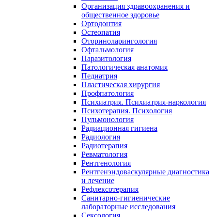
Организация здравоохранения и
общественное здоровье
Ортодонтия
Остеопатия
Оториноларингология
Офтальмология
Паразитология
Патологическая анатомия
Педиатрия
Пластическая хирургия
Профпатология
Психиатрия. Психиатрия-наркология
Психотерапия. Психология
Пульмонология
Радиационная гигиена
Радиология
Радиотерапия
Ревматология
Рентгенология
Рентгенэндоваскулярные диагностика
и лечение
Рефлексотерапия
Санитарно-гигиенические
лабораторные исследования
Сексология