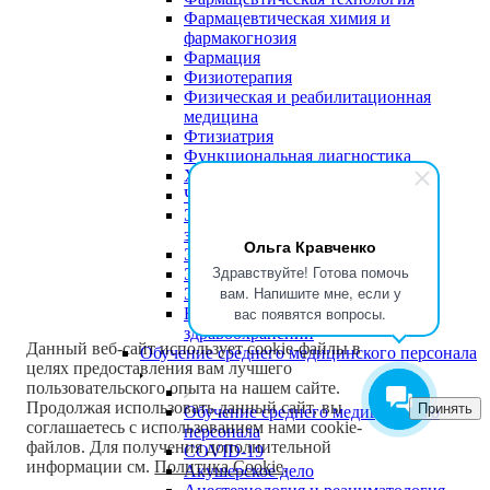
Фармацевтическая химия и
фармакогнозия
Фармация
Физиотерапия
Физическая и реабилитационная
медицина
Фтизиатрия
Функциональная диагностика
Хирургия
Челюстно-лицевая хирургия
Экономика и управление в
здравоохранении
Ольга Кравченко
Эндокринология
Здравствуйте! Готова помочь
Эндоскопия
вам. Напишите мне, если у
Эпидемиология
вас появятся вопросы.
Юриспруденция в сфере
здравоохранении
Данный веб-сайт использует cookie-файлы в
Обучение среднего медицинского персонала
целях предоставления вам лучшего
пользовательского опыта на нашем сайте.
Продолжая использовать данный сайт, вы
Принять
Обучение среднего медицинского
соглашаетесь с использованием нами cookie-
персонала
файлов. Для получения дополнительной
COVID-19
информации см.
Политика Cookie
.
Акушерское дело