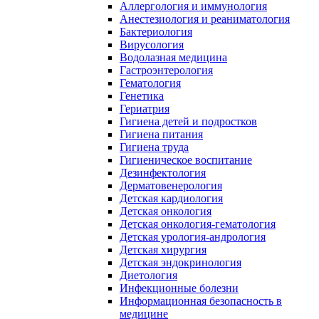
Аллергология и иммунология
Анестезиология и реаниматология
Бактериология
Вирусология
Водолазная медицина
Гастроэнтерология
Гематология
Генетика
Гериатрия
Гигиена детей и подростков
Гигиена питания
Гигиена труда
Гигиеническое воспитание
Дезинфектология
Дерматовенерология
Детская кардиология
Детская онкология
Детская онкология-гематология
Детская урология-андрология
Детская хирургия
Детская эндокринология
Диетология
Инфекционные болезни
Информационная безопасность в
медицине