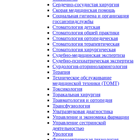
Сердечно-сосудистая хирургия
Скорая медицинская помощь
Социальная гигиена и организация
госсанэпидслужбы
Стоматология детская
Стоматология общей практики
Стоматология ортопедическая
Стоматология терапевтическая
Стоматология хирургическая
Судебно-медицинская экспертиза
Судебно-психиатрическая экспертиза
Сурдология-оториноларингология
Терапия
Техническое обслуживание
медицинской техники (ТОМТ)
Токсикология
Торакальная хирургия
Травматология и ортопедия
Трансфузиология
Ультразвуковая диагностика
Управление и экономика фармации
Управление сестринской
деятельностью
Урология
Фармацевтическая технология