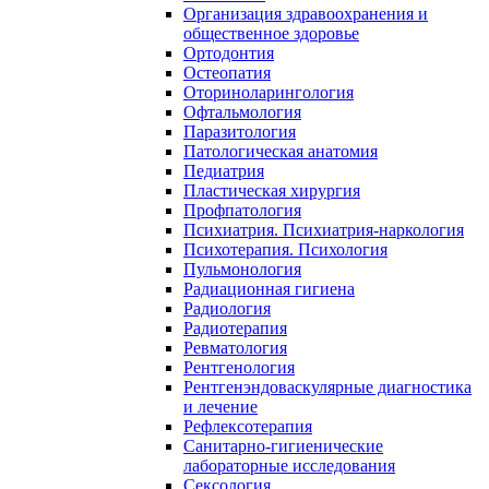
Организация здравоохранения и
общественное здоровье
Ортодонтия
Остеопатия
Оториноларингология
Офтальмология
Паразитология
Патологическая анатомия
Педиатрия
Пластическая хирургия
Профпатология
Психиатрия. Психиатрия-наркология
Психотерапия. Психология
Пульмонология
Радиационная гигиена
Радиология
Радиотерапия
Ревматология
Рентгенология
Рентгенэндоваскулярные диагностика
и лечение
Рефлексотерапия
Санитарно-гигиенические
лабораторные исследования
Сексология