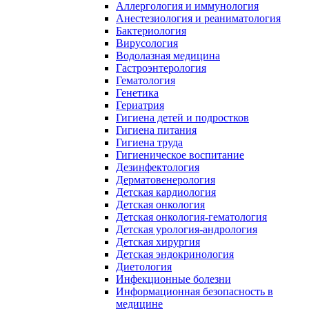
Аллергология и иммунология
Анестезиология и реаниматология
Бактериология
Вирусология
Водолазная медицина
Гастроэнтерология
Гематология
Генетика
Гериатрия
Гигиена детей и подростков
Гигиена питания
Гигиена труда
Гигиеническое воспитание
Дезинфектология
Дерматовенерология
Детская кардиология
Детская онкология
Детская онкология-гематология
Детская урология-андрология
Детская хирургия
Детская эндокринология
Диетология
Инфекционные болезни
Информационная безопасность в
медицине