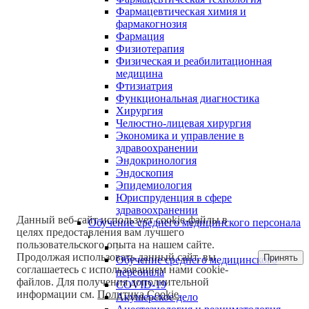
Фармацевтическая химия и
фармакогнозия
Фармация
Физиотерапия
Физическая и реабилитационная
медицина
Фтизиатрия
Функциональная диагностика
Хирургия
Челюстно-лицевая хирургия
Экономика и управление в
здравоохранении
Эндокринология
Эндоскопия
Эпидемиология
Юриспруденция в сфере
здравоохранении
Данный веб-сайт использует cookie-файлы в
Обучение среднего медицинского персонала
целях предоставления вам лучшего
пользовательского опыта на нашем сайте.
Продолжая использовать данный сайт, вы
Принять
Обучение среднего медицинского
соглашаетесь с использованием нами cookie-
персонала
файлов. Для получения дополнительной
COVID-19
информации см.
Политика Cookie
.
Акушерское дело