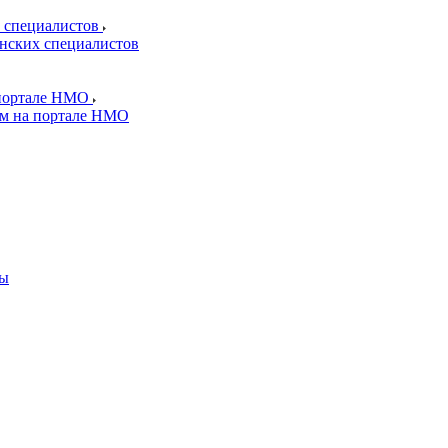
 специалистов
нских специалистов
 портале НМО
ям на портале НМО
ды