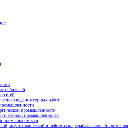
ние
)
жений
потребителей
и сетей
пасного ведения горных работ
 промышленности
ургической промышленности
ой и газовой промышленности
ой промышленности
ской, нефтехимической и нефтегазоперерабатывающей промышл