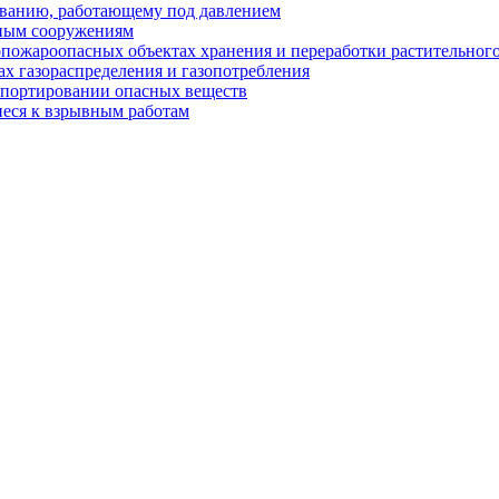
ованию, работающему под давлением
ным сооружениям
пожароопасных объектах хранения и переработки растительного
х газораспределения и газопотребления
спортировании опасных веществ
еся к взрывным работам