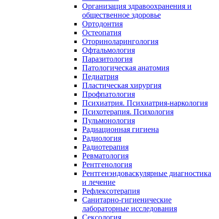
Организация здравоохранения и
общественное здоровье
Ортодонтия
Остеопатия
Оториноларингология
Офтальмология
Паразитология
Патологическая анатомия
Педиатрия
Пластическая хирургия
Профпатология
Психиатрия. Психиатрия-наркология
Психотерапия. Психология
Пульмонология
Радиационная гигиена
Радиология
Радиотерапия
Ревматология
Рентгенология
Рентгенэндоваскулярные диагностика
и лечение
Рефлексотерапия
Санитарно-гигиенические
лабораторные исследования
Сексология