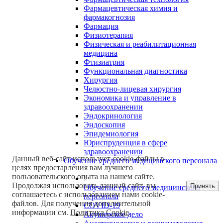
Фармацевтическая химия и
фармакогнозия
Фармация
Физиотерапия
Физическая и реабилитационная
медицина
Фтизиатрия
Функциональная диагностика
Хирургия
Челюстно-лицевая хирургия
Экономика и управление в
здравоохранении
Эндокринология
Эндоскопия
Эпидемиология
Юриспруденция в сфере
здравоохранении
Данный веб-сайт использует cookie-файлы в
Обучение среднего медицинского персонала
целях предоставления вам лучшего
пользовательского опыта на нашем сайте.
Продолжая использовать данный сайт, вы
Принять
Обучение среднего медицинского
соглашаетесь с использованием нами cookie-
персонала
файлов. Для получения дополнительной
COVID-19
информации см.
Политика Cookie
.
Акушерское дело