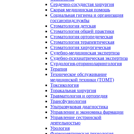
Сердечно-сосудистая хирургия
Скорая медицинская помощь
Социальная гигиена и организация
госсанэпидслужбы
Стоматология детская
Стоматология общей практики
Стоматология ортопедическая
Стоматология терапевтическая
Стоматология хирургическая
Судебно-медицинская экспертиза
Судебно-психиатрическая экспертиза
Сурдология-оториноларингология
Терапия
Техническое обслуживание
медицинской техники (ТОМТ)
Токсикология
Торакальная хирургия
Травматология и ортопедия
Трансфузиология
Ультразвуковая диагностика
Управление и экономика фармации
Управление сестринской
деятельностью
Урология
Фармацевтическая технология