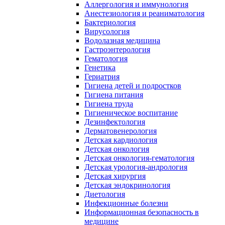
Аллергология и иммунология
Анестезиология и реаниматология
Бактериология
Вирусология
Водолазная медицина
Гастроэнтерология
Гематология
Генетика
Гериатрия
Гигиена детей и подростков
Гигиена питания
Гигиена труда
Гигиеническое воспитание
Дезинфектология
Дерматовенерология
Детская кардиология
Детская онкология
Детская онкология-гематология
Детская урология-андрология
Детская хирургия
Детская эндокринология
Диетология
Инфекционные болезни
Информационная безопасность в
медицине