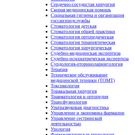
Сердечно-сосудистая хирургия
Скорая медицинская помощь
Социальная гигиена и организация
госсанэпидслужбы
Стоматология детская
Стоматология общей практики
Стоматология ортопедическая
Стоматология терапевтическая
Стоматология хирургическая
Судебно-медицинская экспертиза
Судебно-психиатрическая экспертиза
Сурдология-оториноларингология
Терапия
Техническое обслуживание
медицинской техники (ТОМТ)
Токсикология
Торакальная хирургия
Травматология и ортопедия
Трансфузиология
Ультразвуковая диагностика
Управление и экономика фармации
Управление сестринской
деятельностью
Урология
Фармацевтическая технология