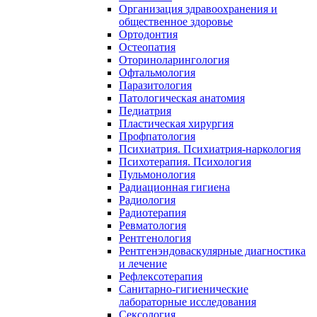
Организация здравоохранения и
общественное здоровье
Ортодонтия
Остеопатия
Оториноларингология
Офтальмология
Паразитология
Патологическая анатомия
Педиатрия
Пластическая хирургия
Профпатология
Психиатрия. Психиатрия-наркология
Психотерапия. Психология
Пульмонология
Радиационная гигиена
Радиология
Радиотерапия
Ревматология
Рентгенология
Рентгенэндоваскулярные диагностика
и лечение
Рефлексотерапия
Санитарно-гигиенические
лабораторные исследования
Сексология