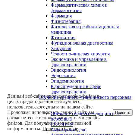
Фармацевтическая химия и
фармакогнозия
Фармация
Физиотерапия
Физическая и реабилитационная
медицина
Фтизиатрия
Функциональная диагностика
Хирургия
Челюстно-лицевая хирургия
Экономика и управление в
здравоохранении
Эндокринология
Эндоскопия
Эпидемиология
Юриспруденция в сфере
здравоохранении
Данный веб-сайт использует cookie-файлы в
Обучение среднего медицинского персонала
целях предоставления вам лучшего
пользовательского опыта на нашем сайте.
Продолжая использовать данный сайт, вы
Принять
Обучение среднего медицинского
соглашаетесь с использованием нами cookie-
персонала
файлов. Для получения дополнительной
COVID-19
информации см.
Политика Cookie
.
Акушерское дело