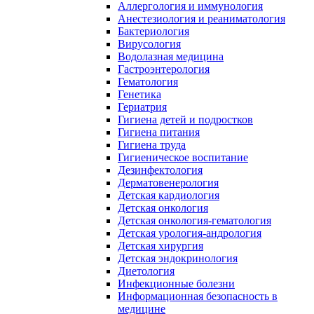
Аллергология и иммунология
Анестезиология и реаниматология
Бактериология
Вирусология
Водолазная медицина
Гастроэнтерология
Гематология
Генетика
Гериатрия
Гигиена детей и подростков
Гигиена питания
Гигиена труда
Гигиеническое воспитание
Дезинфектология
Дерматовенерология
Детская кардиология
Детская онкология
Детская онкология-гематология
Детская урология-андрология
Детская хирургия
Детская эндокринология
Диетология
Инфекционные болезни
Информационная безопасность в
медицине