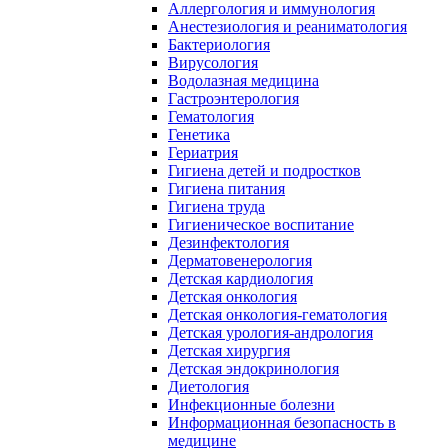
Аллергология и иммунология
Анестезиология и реаниматология
Бактериология
Вирусология
Водолазная медицина
Гастроэнтерология
Гематология
Генетика
Гериатрия
Гигиена детей и подростков
Гигиена питания
Гигиена труда
Гигиеническое воспитание
Дезинфектология
Дерматовенерология
Детская кардиология
Детская онкология
Детская онкология-гематология
Детская урология-андрология
Детская хирургия
Детская эндокринология
Диетология
Инфекционные болезни
Информационная безопасность в
медицине