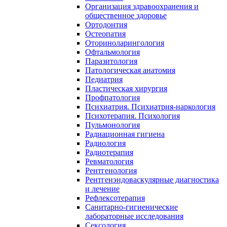
Организация здравоохранения и
общественное здоровье
Ортодонтия
Остеопатия
Оториноларингология
Офтальмология
Паразитология
Патологическая анатомия
Педиатрия
Пластическая хирургия
Профпатология
Психиатрия. Психиатрия-наркология
Психотерапия. Психология
Пульмонология
Радиационная гигиена
Радиология
Радиотерапия
Ревматология
Рентгенология
Рентгенэндоваскулярные диагностика
и лечение
Рефлексотерапия
Санитарно-гигиенические
лабораторные исследования
Сексология