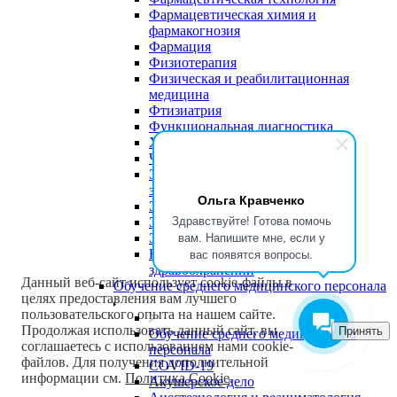
Фармацевтическая химия и
фармакогнозия
Фармация
Физиотерапия
Физическая и реабилитационная
медицина
Фтизиатрия
Функциональная диагностика
Хирургия
Челюстно-лицевая хирургия
Экономика и управление в
здравоохранении
Ольга Кравченко
Эндокринология
Здравствуйте! Готова помочь
Эндоскопия
вам. Напишите мне, если у
Эпидемиология
вас появятся вопросы.
Юриспруденция в сфере
здравоохранении
Данный веб-сайт использует cookie-файлы в
Обучение среднего медицинского персонала
целях предоставления вам лучшего
пользовательского опыта на нашем сайте.
Продолжая использовать данный сайт, вы
Принять
Обучение среднего медицинского
соглашаетесь с использованием нами cookie-
персонала
файлов. Для получения дополнительной
COVID-19
информации см.
Политика Cookie
.
Акушерское дело