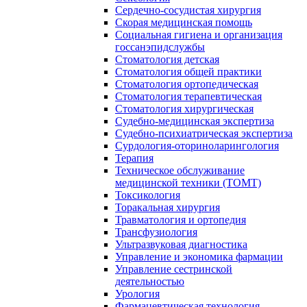
Сердечно-сосудистая хирургия
Скорая медицинская помощь
Социальная гигиена и организация
госсанэпидслужбы
Стоматология детская
Стоматология общей практики
Стоматология ортопедическая
Стоматология терапевтическая
Стоматология хирургическая
Судебно-медицинская экспертиза
Судебно-психиатрическая экспертиза
Сурдология-оториноларингология
Терапия
Техническое обслуживание
медицинской техники (ТОМТ)
Токсикология
Торакальная хирургия
Травматология и ортопедия
Трансфузиология
Ультразвуковая диагностика
Управление и экономика фармации
Управление сестринской
деятельностью
Урология
Фармацевтическая технология