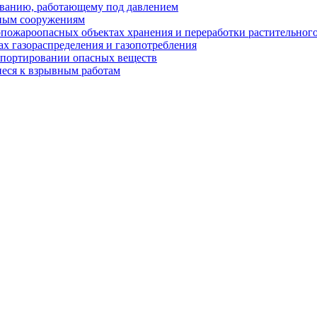
ованию, работающему под давлением
ным сооружениям
пожароопасных объектах хранения и переработки растительного
х газораспределения и газопотребления
спортировании опасных веществ
еся к взрывным работам