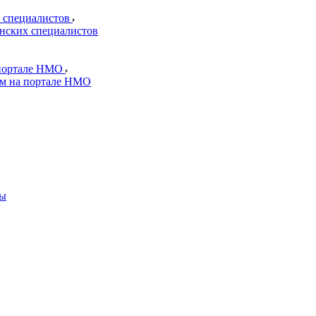
 специалистов
нских специалистов
 портале НМО
ям на портале НМО
ды