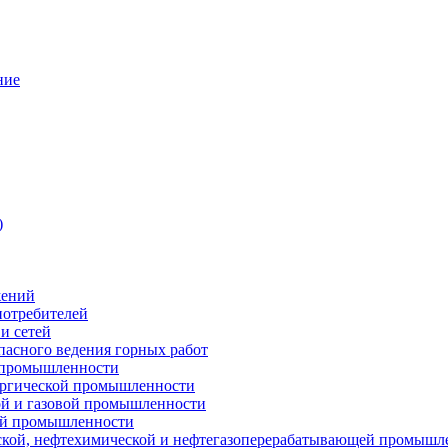
ние
)
жений
потребителей
и сетей
пасного ведения горных работ
 промышленности
ургической промышленности
ой и газовой промышленности
ой промышленности
ской, нефтехимической и нефтегазоперерабатывающей промышл