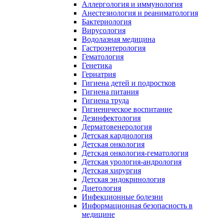
Аллергология и иммунология
Анестезиология и реаниматология
Бактериология
Вирусология
Водолазная медицина
Гастроэнтерология
Гематология
Генетика
Гериатрия
Гигиена детей и подростков
Гигиена питания
Гигиена труда
Гигиеническое воспитание
Дезинфектология
Дерматовенерология
Детская кардиология
Детская онкология
Детская онкология-гематология
Детская урология-андрология
Детская хирургия
Детская эндокринология
Диетология
Инфекционные болезни
Информационная безопасность в
медицине