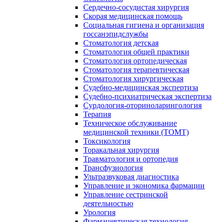
Сердечно-сосудистая хирургия
Скорая медицинская помощь
Социальная гигиена и организация
госсанэпидслужбы
Стоматология детская
Стоматология общей практики
Стоматология ортопедическая
Стоматология терапевтическая
Стоматология хирургическая
Судебно-медицинская экспертиза
Судебно-психиатрическая экспертиза
Сурдология-оториноларингология
Терапия
Техническое обслуживание
медицинской техники (ТОМТ)
Токсикология
Торакальная хирургия
Травматология и ортопедия
Трансфузиология
Ультразвуковая диагностика
Управление и экономика фармации
Управление сестринской
деятельностью
Урология
Фармацевтическая технология