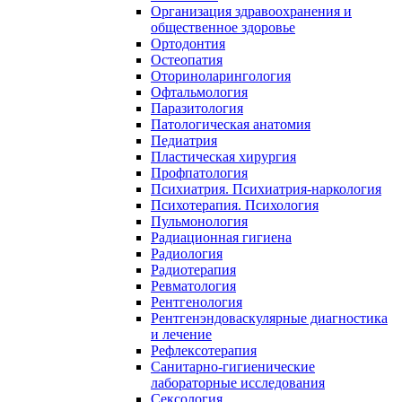
Организация здравоохранения и
общественное здоровье
Ортодонтия
Остеопатия
Оториноларингология
Офтальмология
Паразитология
Патологическая анатомия
Педиатрия
Пластическая хирургия
Профпатология
Психиатрия. Психиатрия-наркология
Психотерапия. Психология
Пульмонология
Радиационная гигиена
Радиология
Радиотерапия
Ревматология
Рентгенология
Рентгенэндоваскулярные диагностика
и лечение
Рефлексотерапия
Санитарно-гигиенические
лабораторные исследования
Сексология