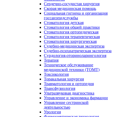
Сердечно-сосудистая хирургия
Скорая медицинская помощь
Социальная гигиена и организация
госсанэпидслужбы
Стоматология детская
Стоматология общей практики
Стоматология ортопедическая
Стоматология терапевтическая
Стоматология хирургическая
Судебно-медицинская экспертиза
Судебно-психиатрическая экспертиза
Сурдология-оториноларингология
Терапия
Техническое обслуживание
медицинской техники (ТОМТ)
Токсикология
Торакальная хирургия
Травматология и ортопедия
Трансфузиология
Ультразвуковая диагностика
Управление и экономика фармации
Управление сестринской
деятельностью
Урология
Фармацевтическая технология