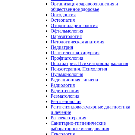
Организация здравоохранения и
общественное здоровье
Ортодонтия
Остеопатия
Оториноларингология
Офтальмология
Паразитология
Патологическая анатомия
Педиатрия
Пластическая хирургия
Профпатология
Психиатрия. Психиатрия-наркология
Психотерапия. Психология
Пульмонология
Радиационная гигиена
Радиология
Радиотерапия
Ревматология
Рентгенология
Рентгенэндоваскулярные диагностика
и лечение
Рефлексотерапия
Санитарно-гигиенические
лабораторные исследования
Сексология