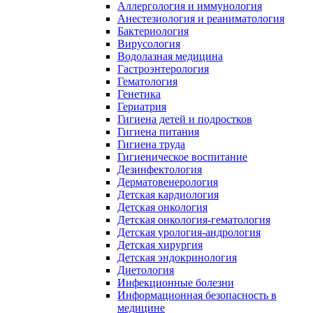
Аллергология и иммунология
Анестезиология и реаниматология
Бактериология
Вирусология
Водолазная медицина
Гастроэнтерология
Гематология
Генетика
Гериатрия
Гигиена детей и подростков
Гигиена питания
Гигиена труда
Гигиеническое воспитание
Дезинфектология
Дерматовенерология
Детская кардиология
Детская онкология
Детская онкология-гематология
Детская урология-андрология
Детская хирургия
Детская эндокринология
Диетология
Инфекционные болезни
Информационная безопасность в
медицине