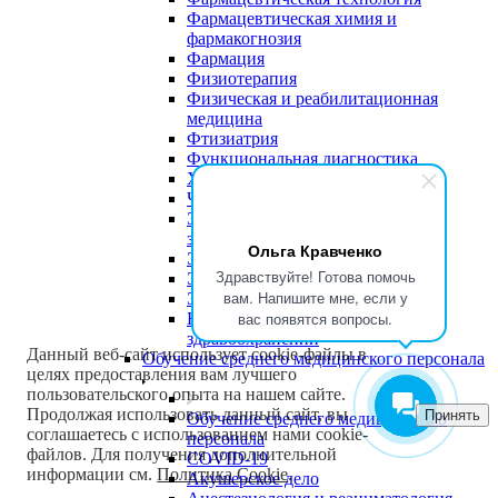
Фармацевтическая химия и
фармакогнозия
Фармация
Физиотерапия
Физическая и реабилитационная
медицина
Фтизиатрия
Функциональная диагностика
Хирургия
Челюстно-лицевая хирургия
Экономика и управление в
здравоохранении
Ольга Кравченко
Эндокринология
Здравствуйте! Готова помочь
Эндоскопия
вам. Напишите мне, если у
Эпидемиология
вас появятся вопросы.
Юриспруденция в сфере
здравоохранении
Данный веб-сайт использует cookie-файлы в
Обучение среднего медицинского персонала
целях предоставления вам лучшего
пользовательского опыта на нашем сайте.
Продолжая использовать данный сайт, вы
Принять
Обучение среднего медицинского
соглашаетесь с использованием нами cookie-
персонала
файлов. Для получения дополнительной
COVID-19
информации см.
Политика Cookie
.
Акушерское дело